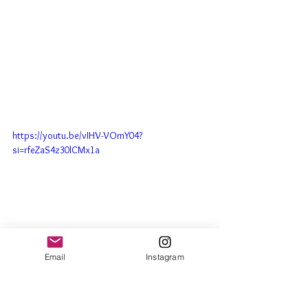
https://youtu.be/vIHV-VOmY04?
si=rfeZaS4z30lCMx1a
Email
Instagram