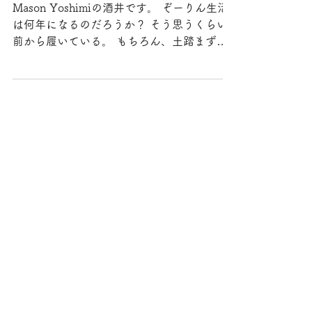
SAKAI Yoshimi
2020年9月18日
足半は凄いよ
Mason Yoshimiの酒井です。 ぞーりん生活
は何年になるのだろうか？ そう思うくらい
前から履いている。 もちろん、土踏まずく
らいまでの大きさの「足半：あしなか」も
コチラは↓「アポロチョコ」以前愛用してい
たものです。...