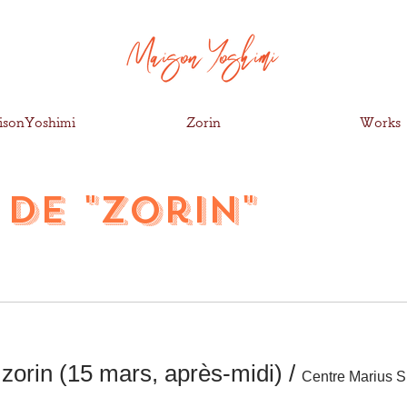
isonYoshimi
Zorin
Works
 de "zorin"
e zorin (15 mars, après-midi)
/
Centre Marius