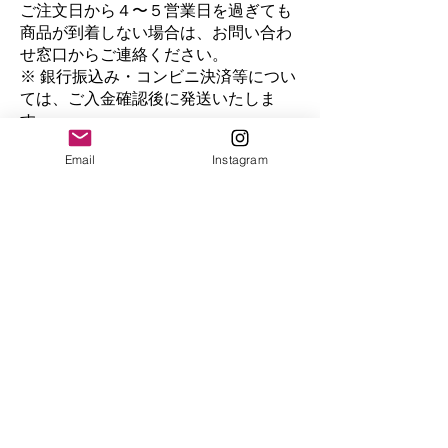
ご注文日から４〜５営業日を過ぎても
商品が到着しない場合は、お問い合わ
せ窓口からご連絡ください。
※ 銀行振込み・コンビニ決済等につい
ては、ご入金確認後に発送いたしま
す。
Email
Instagram
返品・キャンセルに関する特約
本サービスで販売する商品・サービス
については、当社が別途定める場合を
キ
除き、購入手続き完了後の返品又は
ャンセルをお受けいたしません。な
お、商品・サービスに欠陥・不良があ
る場合は、利用規約の定めに従って対
応します。
特別な販売条件又は提供条件がある商
品又はサービスについては、各商品又
はサービスの購入ページにおいて条件
を表示します。