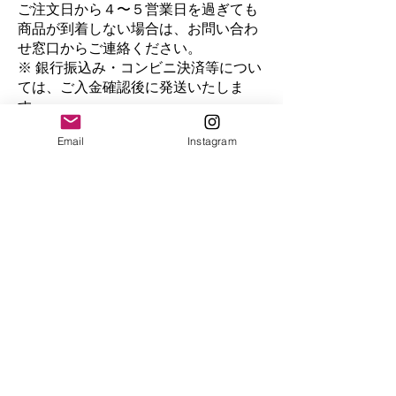
ご注文日から４〜５営業日を過ぎても
商品が到着しない場合は、お問い合わ
せ窓口からご連絡ください。
※ 銀行振込み・コンビニ決済等につい
ては、ご入金確認後に発送いたしま
す。
Email
Instagram
返品・キャンセルに関する特約
本サービスで販売する商品・サービス
については、当社が別途定める場合を
キ
除き、購入手続き完了後の返品又は
ャンセルをお受けいたしません。な
お、商品・サービスに欠陥・不良があ
る場合は、利用規約の定めに従って対
応します。
特別な販売条件又は提供条件がある商
品又はサービスについては、各商品又
はサービスの購入ページにおいて条件
を表示します。