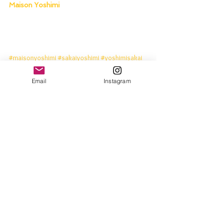
Maison Yoshimi
#maisonyoshimi
#sakaiyoshimi
#yoshimisakai
#japan
#japon
#madeinjapan
#oldandnew
#zorin
#zori
#healthysandals
Email
Instagram
#japanesesandals
#roomshoes
#slipper
#chaussons
#ぞーりん
#布ぞうり
#古くて新しい
#小さな
ハッピーから健康
#もったいないから形を変
えて新しく
#メゾンヨシミ
#メゾンよし美
#
酒井よし美